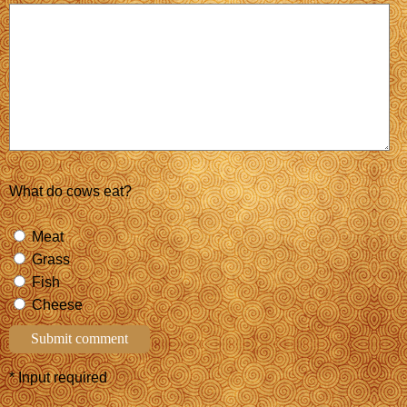
What do cows eat?
Meat
Grass
Fish
Cheese
* Input required