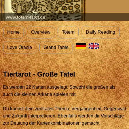
Home
Overview
Totem
Daily Reading
Love Oracle
Grand Table
Tiertarot - Große Tafel
Es werden 22 Karten ausgelegt. Sowohl die großen als
auch die kleinen Arkana spielen mit.
Du kannst dein zentrales Thema, Vergangenheit, Gegenwart
und Zukunft interpretieren. Ebenfalls werden dir Vorschläge
zur Deutung der Kartenkombinationen gemacht.