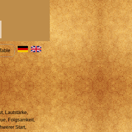
Table
s
t, Lautstärke,
eue, Folgsamkeit,
hwerer Start,