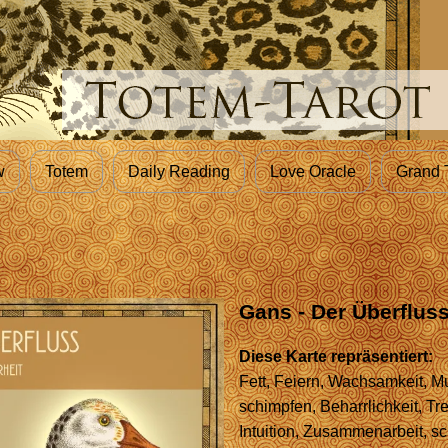
w
Totem
Daily Reading
Love Oracle
Grand 
Gans - Der Überflus
Diese Karte repräsentiert:
Fett, Feiern, Wachsamkeit, Mu
schimpfen, Beharrlichkeit, Tr
Intuition, Zusammenarbeit, sc