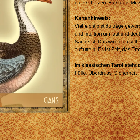
unterschätzen, Fürsorge, Miss
Kartenhinweis:
Vielleicht bist du träge gewor
und Intuition um laut und deu
Sache ist. Das wird dich selb
aufrütteln. Es ist Zeit, das Err
Im klassischen Tarot steht d
Fülle, Überdruss, Sicherheit