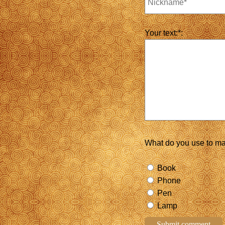
Your text:*:
What do you use to ma
Book
Phone
Pen
Lamp