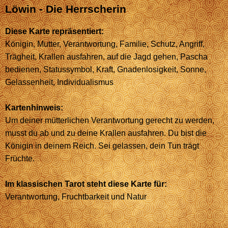
Löwin - Die Herrscherin
Diese Karte repräsentiert:
Königin, Mutter, Verantwortung, Familie, Schutz, Angriff,
Trägheit, Krallen ausfahren, auf die Jagd gehen, Pascha
bedienen, Statussymbol, Kraft, Gnadenlosigkeit, Sonne,
Gelassenheit, Individualismus
Kartenhinweis:
Um deiner mütterlichen Verantwortung gerecht zu werden,
musst du ab und zu deine Krallen ausfahren. Du bist die
Königin in deinem Reich. Sei gelassen, dein Tun trägt
Früchte.
Im klassischen Tarot steht diese Karte für:
Verantwortung, Fruchtbarkeit und Natur