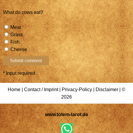
What do cows eat?
Meat
Grass
Fish
Cheese
* Input required
Home
|
Contact / Imprint
|
Privacy-Policy
|
Disclaimer
| ©
2026
www.totem-tarot.de