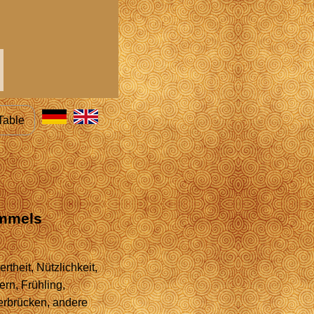
Table
immels
theit, Nützlichkeit,
ern, Frühling,
erbrücken, andere