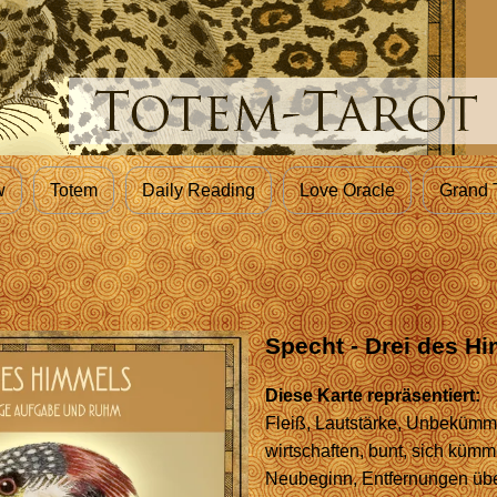
w
Totem
Daily Reading
Love Oracle
Grand 
Specht - Drei des H
Diese Karte repräsentiert:
Fleiß, Lautstärke, Unbekümmer
wirtschaften, bunt, sich kümm
Neubeginn, Entfernungen üb