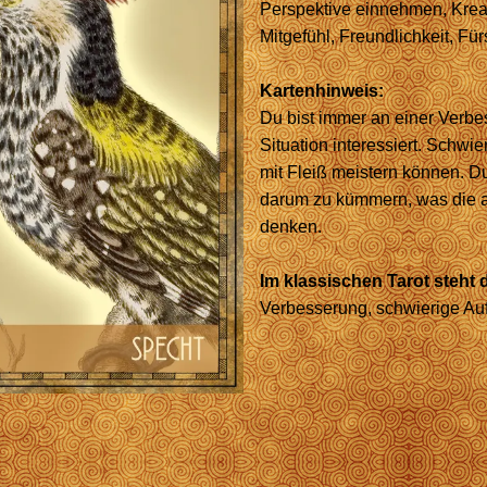
Perspektive einnehmen, Kreati
Mitgefühl, Freundlichkeit, Für
Kartenhinweis:
Du bist immer an einer Verbe
Situation interessiert. Schwi
mit Fleiß meistern können. Du
darum zu kümmern, was die a
denken.
Im klassischen Tarot steht d
Verbesserung, schwierige A