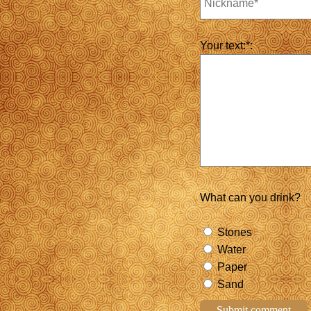
Your text:*:
What can you drink?
Stones
Water
Paper
Sand