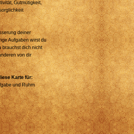
vität, Gutmütigkeit,
sorglichkeit
sserung deiner
erige Aufgaben wirst du
 brauchst dich nicht
nderen von dir
iese Karte für:
ufgabe und Ruhm