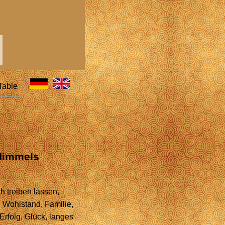
Table
 Himmels
h treiben lassen,
, Wohlstand, Familie,
Erfolg, Glück, langes