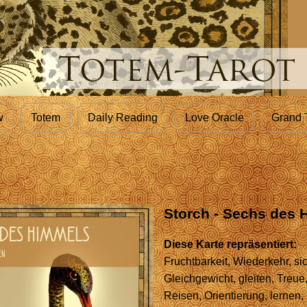
w
Totem
Daily Reading
Love Oracle
Grand 
Storch - Sechs des
Diese Karte repräsentiert:
Fruchtbarkeit, Wiederkehr, sic
Gleichgewicht, gleiten, Treue
Reisen, Orientierung, lernen, 