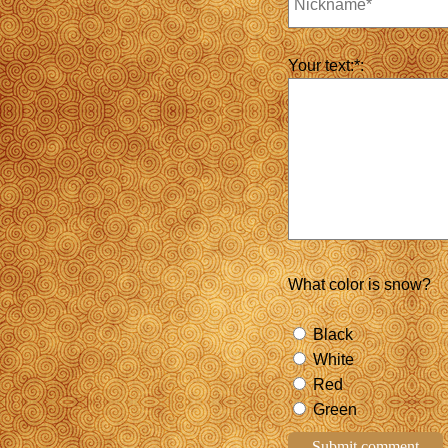
Your text:*:
What color is snow?
Black
White
Red
Green