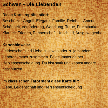
Schwan - Die Liebenden
Diese Karte repräsentiert:
Beschützer, Angriff, Eleganz, Familie, Reinheit, Anmut,
Schönheit, Veränderung, Wandlung, Treue, Fruchtbarkeit,
Klarheit, Frieden, Partnerschaft, Unschuld, Ausgewogenheit
Kartenhinweis:
Leidenschaft und Liebe zu etwas oder zu jemandem
gehören immer zusammen. Folge immer deiner
Herzensentscheidung. Du bist stark und kannst andere
beschützen.
Im klassischen Tarot steht diese Karte für:
Liebe, Leidenschaft und Herzensentscheidung