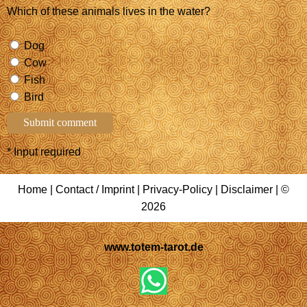
Which of these animals lives in the water?
Dog
Cow
Fish
Bird
* Input required
Home
|
Contact / Imprint
|
Privacy-Policy
|
Disclaimer
| ©
2026
www.totem-tarot.de