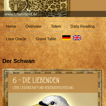
Home
Overview
Totem
Daily Reading
Love Oracle
Grand Table
Der Schwan