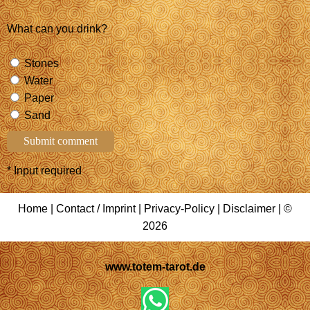
What can you drink?
Stones
Water
Paper
Sand
* Input required
Home
|
Contact / Imprint
|
Privacy-Policy
|
Disclaimer
| ©
2026
www.totem-tarot.de