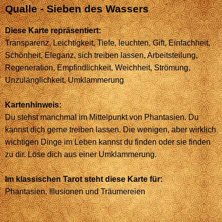
Qualle - Sieben des Wassers
Diese Karte repräsentiert:
Transparenz, Leichtigkeit, Tiefe, leuchten, Gift, Einfachheit,
Schönheit, Eleganz, sich treiben lassen, Arbeitsteilung,
Regeneration, Empfindlichkeit, Weichheit, Strömung,
Unzulänglichkeit, Umklammerung
Kartenhinweis:
Du stehst manchmal im Mittelpunkt von Phantasien. Du
kannst dich gerne treiben lassen. Die wenigen, aber wirklich
wichtigen Dinge im Leben kannst du finden oder sie finden
zu dir. Löse dich aus einer Umklammerung.
Im klassischen Tarot steht diese Karte für:
Phantasien, Illusionen und Träumereien