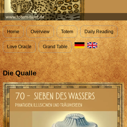
Home
Overview
Totem
Daily Reading
Love Oracle
Grand Table
Die Qualle