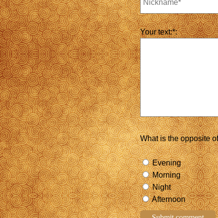
Your text:*:
What is the opposite o
Evening
Morning
Night
Afternoon