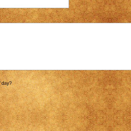
f day?